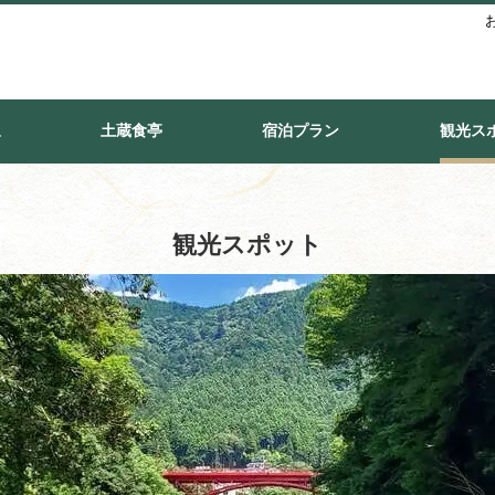
泉
土蔵食亭
宿泊プラン
観光ス
観光スポット