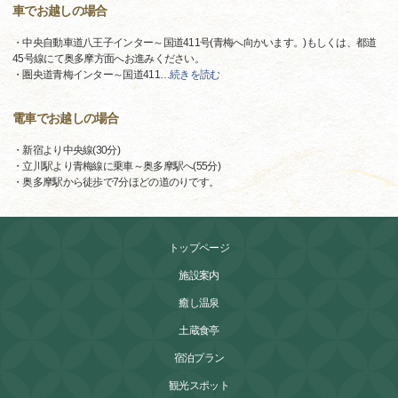
車でお越しの場合
・中央自動車道八王子インター～国道411号(青梅へ向かいます。)もしくは、都道
45号線にて奥多摩方面へお進みください。
・圏央道青梅インター～国道411
…
続きを読む
電車でお越しの場合
・新宿より中央線(30分)
・立川駅より青梅線に乗車～奥多摩駅へ(55分)
・奥多摩駅から徒歩で7分ほどの道のりです。
トップページ
施設案内
癒し温泉
土蔵食亭
宿泊プラン
観光スポット