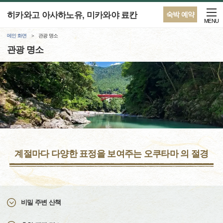
히카와고 아사하노유, 미카와야 료칸
숙박 예약
MENU
메인 화면
관광 명소
관광 명소
계절마다 다양한 표정을 보여주는 오쿠타마 의 절경
비밀 주변 산책