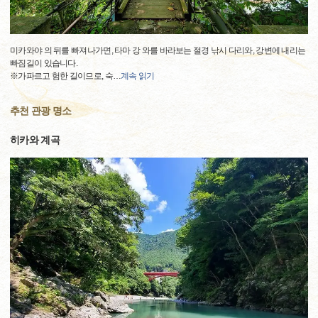
미카와야 의 뒤를 빠져나가면, 타마 강 와를 바라보는 절경 낚시 다리와, 강변에 내리는
빠짐길이 있습니다.
※가파르고 험한 길이므로, 숙
…
계속 읽기
추천 관광 명소
히카와 계곡