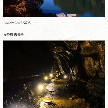
숙소에서 차로 약 20분.
닛파라 종유동