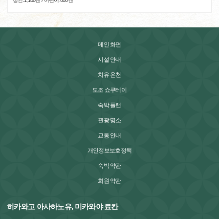
성인:1,100엔 / 어린이:600엔
메인 화면
시설 안내
치유 온천
도조 쇼쿠테이
숙박 플랜
관광 명소
교통 안내
개인정보보호정책
숙박 약관
회원 약관
히카와고 아사하노유, 미카와야 료칸