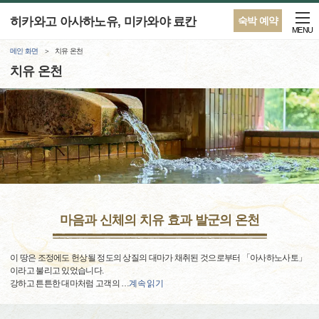
히카와고 아사하노유, 미카와야 료칸
숙박 예약
MENU
메인 화면
치유 온천
치유 온천
마음과 신체의 치유 효과 발군의 온천
이 땅은 조정에도 헌상될 정도의 상질의 대마가 채취된 것으로부터 「아사하노사토」
이라고 불리고 있었습니다.
강하고 튼튼한 대마처럼 고객의
…
계속 읽기