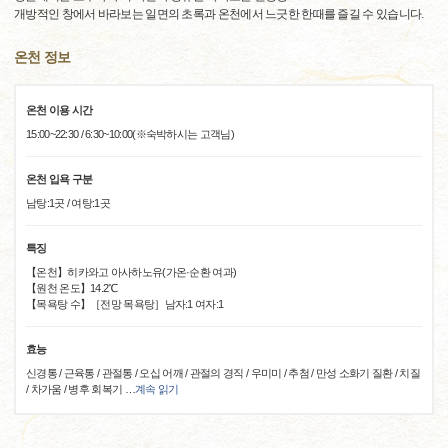
개방적인 창에서 바라보는 일면의 초록과 온천에서 느긋한 한때를 즐길 수 있습니다.
온천 정보
온천 이용 시간
15:00~22:30 / 6:30~10:00(※숙박하시는 고객님)
온천 입욕 구분
남탕:1곳 / 여탕:1곳
특징
【온천】히카와고 아사하노유(가온·순환 여과)
【원천 온도】14.2℃
【목욕탕 수】［전망 목욕탕］남자:1 여자:1
효능
신경통 / 근육통 / 관절통 / 오십 어깨 / 관절의 경직 / 우미미 / 추첨 / 만성 소화기 질환 / 치질
/ 차가움 / 병후 회복기
…
계속 읽기