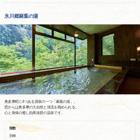
氷川郷麻葉の湯
奥多摩町に4つある源泉の一つ「麻葉の湯」。
窓からは奥多摩の大自然と清流を眺められる。
心と身体の癒し効果抜群の温泉です。
階数
別棟