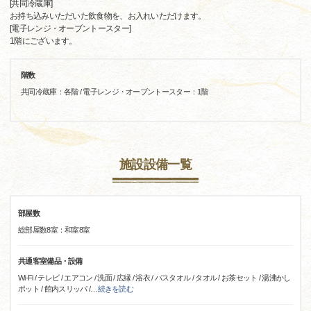
[共同冷蔵庫]
お持ち込みいただいた飲食物を、お入れいただけます。
[電子レンジ・オーブントースター]
1階にございます。
階数
共同冷蔵庫：各階 / 電子レンジ・オーブントースター：1階
施設設備一覧
部屋数
総部屋数8室：和室8室
共通客室備品・設備
Wi-Fi / テレビ / エアコン / 洗面 / 広縁 / 浴衣 / バスタオル / タオル / お茶セット / 湯沸かし
ポット / 館内スリッパ /
…
続きを読む