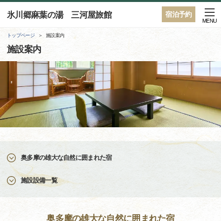
氷川郷麻葉の湯 三河屋旅館
宿泊予約
MENU
トップページ
施設案内
施設案内
奥多摩の雄大な自然に囲まれた宿
施設設備一覧
奥多摩の雄大な自然に囲まれた宿