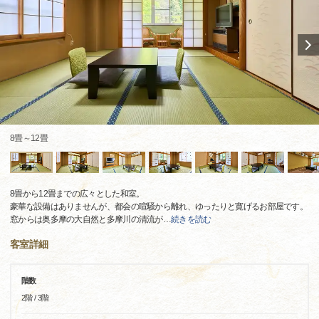
8畳～12畳
8畳から12畳までの広々とした和室。
豪華な設備はありませんが、都会の喧騒から離れ、ゆったりと寛げるお部屋です。
窓からは奥多摩の大自然と多摩川の清流が
…
続きを読む
客室詳細
階数
2階 / 3階