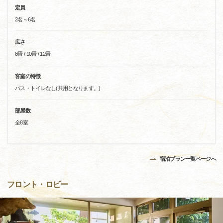
定員
2名～6名
広さ
8畳 / 10畳 / 12畳
客室の特徴
バス・トイレなし(共用となります。)
部屋数
全8室
宿泊プラン一覧ページへ
フロント・ロビー