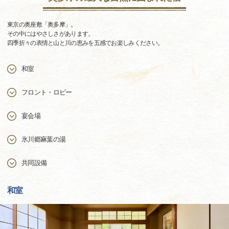
東京の奥座敷「奥多摩」。
その中にはやさしさがあります。
四季折々の表情と山と川の恵みを五感でお楽しみください。
和室
フロント・ロビー
宴会場
氷川郷麻葉の湯
共同設備
和室